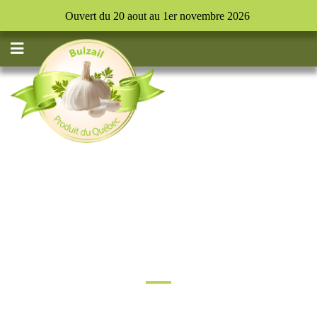
Ouvert du 20 aout au 1er novembre 2026
RECETTES
Bulzail vous offre sur cette page une liste de recettes d’ail, ail